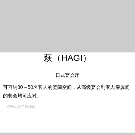
萩（HAGI）
英语
韩语
简体中文
繁体
中文
Japanese
日式宴会厅
可容纳30～50名客人的宽阔空间，从高级宴会到家人亲属间
的餐会均可应对。
点击此处了解详情